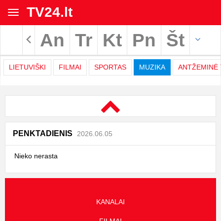
TV24.lt
Toggle
navigation
An
Tr
Kt
Pn
Št
Rodyti archyvą
LIETUVIŠKI
FILMAI
SPORTAS
MUZIKA
ANTŽEMINĖ 
TV
Movies
programa
|
PENKTADIENIS
2026.06.05
TV24.LT
Nieko nerasta
KANALAI