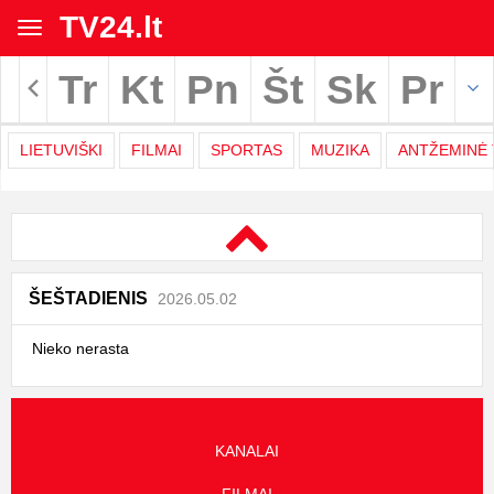
TV24.lt
Toggle
navigation
Tr
Kt
Pn
Št
Sk
Pr
Rodyti archyvą
LIETUVIŠKI
FILMAI
SPORTAS
MUZIKA
ANTŽEMINĖ 
TV
Movies
programa
|
ŠEŠTADIENIS
2026.05.02
TV24.LT
Nieko nerasta
KANALAI