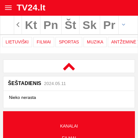
TV24.lt
Toggle
navigation
Kt
Pn
Št
Sk
Pr
Rodyti archyvą
LIETUVIŠKI
FILMAI
SPORTAS
MUZIKA
ANTŽEMINĖ 
TV
Movies
programa
|
ŠEŠTADIENIS
2024.05.11
TV24.LT
Nieko nerasta
KANALAI