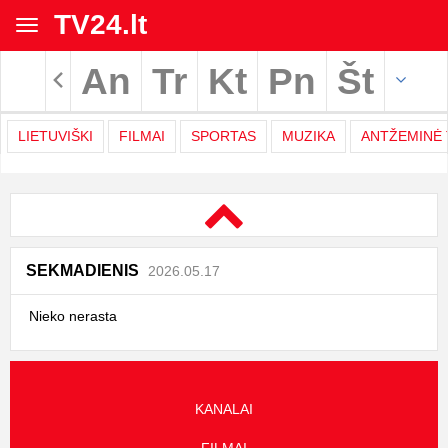
TV24.lt
Toggle
navigation
An
Tr
Kt
Pn
Št
Rodyti archyvą
LIETUVIŠKI
FILMAI
SPORTAS
MUZIKA
ANTŽEMINĖ 
TV
Movies
programa
|
SEKMADIENIS
2026.05.17
TV24.LT
Nieko nerasta
KANALAI