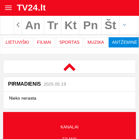
TV24.lt
Toggle
navigation
An
Tr
Kt
Pn
Št
Rodyti archyvą
LIETUVIŠKI
FILMAI
SPORTAS
MUZIKA
ANTŽEMINĖ 
TV
Movies
programa
|
PIRMADIENIS
2025.05.19
TV24.LT
Nieko nerasta
KANALAI