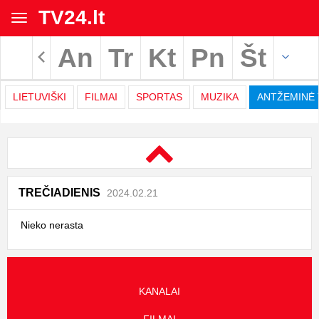
TV24.lt
Toggle
navigation
An
Tr
Kt
Pn
Št
Rodyti archyvą
LIETUVIŠKI
FILMAI
SPORTAS
MUZIKA
ANTŽEMINĖ 
TV
Movies
programa
|
TREČIADIENIS
2024.02.21
TV24.LT
Nieko nerasta
KANALAI