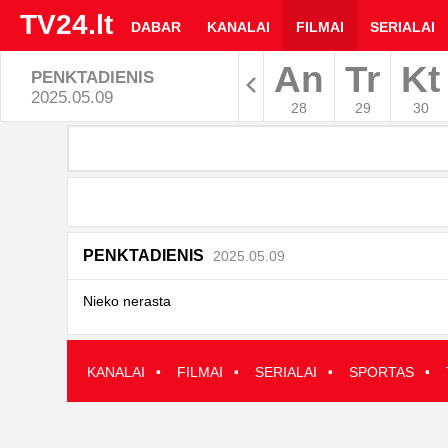
TV24.lt
DABAR
KANALAI
FILMAI
SERIALAI
An
Tr
Kt
PENKTADIENIS
Rodyti arc
2025.05.09
28
29
30
TV
Movies
programa
|
PENKTADIENIS
2025.05.09
TV24.LT
Nieko nerasta
·
·
·
·
KANALAI
FILMAI
SERIALAI
SPORTAS