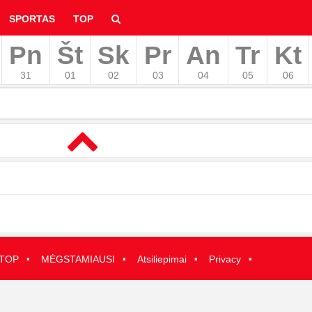
SPORTAS
TOP
Pn
Št
Sk
Pr
An
Tr
Kt
hyvą
31
01
02
03
04
05
06
·
·
·
·
TOP
MĖGSTAMIAUSI
Atsiliepimai
Privacy