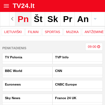
TV24.lt
Toggle
navigation
Pn
Št
Sk
Pr
An
Rodyti archyvą
LIETUVIŠKI
FILMAI
SPORTAS
MUZIKA
ANTŽEMINĖ 
TV
09:00
PENKTADIENIS
programa
TV Polonia
TVP Info
|
BBC World
CNN
TV24.LT
Euronews
CNBC Europe
Sky News
France 24 UK