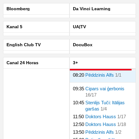
Bloomberg
Da Vinci Learning
Kanal 5
UA|TV
English Club TV
DocuBox
Canal 24 Horas
3+
08:20
Pēddzinis Alfs
1
/
1
09:35
Cipars vai ģerbonis
16
/
17
10:45
Stenlijs Tuči: Itālijas
garšas
1
/
4
11:50
Doktors Hauss
1
/
17
12:50
Doktors Hauss
1
/
18
13:50
Pēddzinis Alfs
1
/
2