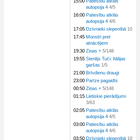
15:00
Patiesību atklās
autopsija 4
4
/
5
16:00
Patiesību atklās
autopsija 4
4
/
6
17:05
Dzīvnieki slepenībā
10
17:45
Monstri pret
atnācējiem
19:30
Ziņas +
5
/
148
19:55
Stenlijs Tuči: Itālijas
garšas
1
/
5
21:00
Brīvdienu draugi
23:00
Parīze pagaidīs
00:50
Ziņas +
5
/
148
01:15
Lietiskie pierādījumi
3
/
63
02:05
Patiesību atklās
autopsija 4
4
/
5
03:00
Patiesību atklās
autopsija 4
4
/
6
03:50
Dzīvnieki slepenībā
10