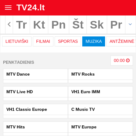
TV24.lt
Toggle
navigation
Tr
Kt
Pn
Št
Sk
Pr
Rodyti archyvą
LIETUVIŠKI
FILMAI
SPORTAS
MUZIKA
ANTŽEMINĖ 
TV
00:00
PENKTADIENIS
programa
MTV Dance
MTV Rocks
|
MTV Live HD
VH1 Euro IMM
TV24.LT
VH1 Classic Europe
C Music TV
MTV Hits
MTV Europe