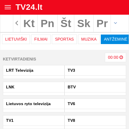
TV24.lt
Toggle
navigation
Kt
Pn
Št
Sk
Pr
Rodyti archyvą
LIETUVIŠKI
FILMAI
SPORTAS
MUZIKA
ANTŽEMINĖ 
TV
00:00
KETVIRTADIENIS
programa
LRT Televizija
TV3
|
LNK
BTV
TV24.LT
Lietuvos ryto televizija
TV6
TV1
TV8