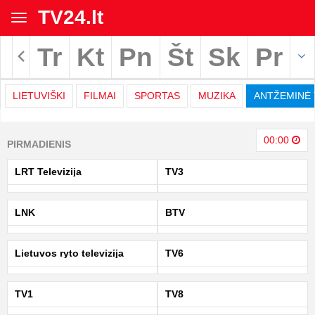
TV24.lt
Toggle
navigation
Tr
Kt
Pn
Št
Sk
Pr
Rodyti archyvą
LIETUVIŠKI
FILMAI
SPORTAS
MUZIKA
ANTŽEMINĖ 
TV
00:00
PIRMADIENIS
programa
LRT Televizija
TV3
|
LNK
BTV
TV24.LT
Lietuvos ryto televizija
TV6
TV1
TV8