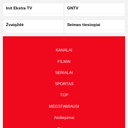
Init Ekstra TV
GNTV
Žvaigždė
Seimas tiesiogiai
KANALAI
FILMAI
SERIALAI
SPORTAS
TOP
MĖGSTAMIAUSI
Atsiliepimai