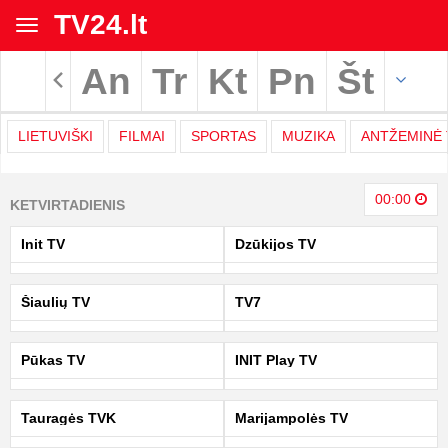
TV24.lt
Toggle
navigation
An
Tr
Kt
Pn
Št
Rodyti archyvą
LIETUVIŠKI
FILMAI
SPORTAS
MUZIKA
ANTŽEMINĖ 
TV
00:00
KETVIRTADIENIS
programa
Init TV
Dzūkijos TV
|
Šiaulių TV
TV7
TV24.LT
Pūkas TV
INIT Play TV
Tauragės TVK
Marijampolės TV