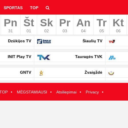
SPORTAS
TOP
Pn
Št
Sk
Pr
An
Tr
Kt
hyvą
31
01
02
03
04
05
06
Dzūkijos TV
Šiaulių TV
INIT Play TV
Tauragės TVK
GNTV
Žvaigždė
·
·
·
·
TOP
MĖGSTAMIAUSI
Atsiliepimai
Privacy