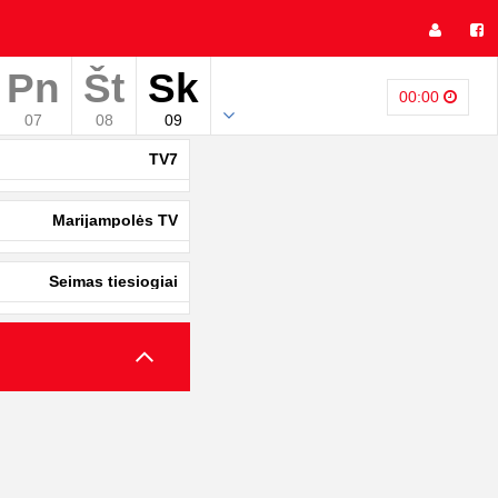
Pn
Št
Sk
00:00
07
08
09
TV7
Marijampolės TV
Seimas tiesiogiai