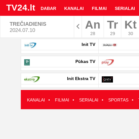
TV24.lt
DABAR
KANALAI
FILMAI
SERIALAI
An
Tr
Kt
TREČIADIENIS
Rodyti arc
2024.07.10
28
29
30
TV
Init TV
programa
Pūkas TV
|
Init Ekstra TV
TV24.LT
·
·
·
·
KANALAI
FILMAI
SERIALAI
SPORTAS