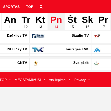
SPORTAS
TOP
An
Tr
Kt
Pn
Št
Sk
Pr
hyvą
11
12
13
14
15
16
17
Dzūkijos TV
Šiaulių TV
INIT Play TV
Tauragės TVK
GNTV
Žvaigždė
·
·
·
·
TOP
MĖGSTAMIAUSI
Atsiliepimai
Privacy