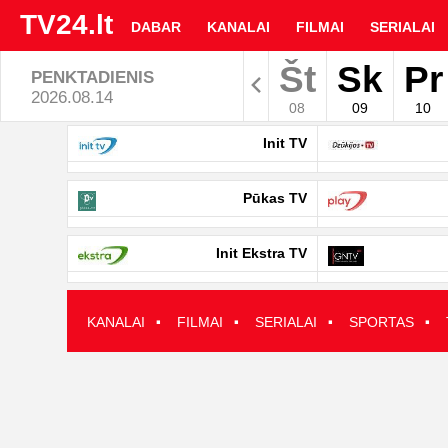
TV24.lt
DABAR
KANALAI
FILMAI
SERIALAI
Št
Sk
Pr
PENKTADIENIS
Rodyti arc
2026.08.14
08
09
10
TV
Init TV
programa
Pūkas TV
|
Init Ekstra TV
TV24.LT
·
·
·
·
KANALAI
FILMAI
SERIALAI
SPORTAS