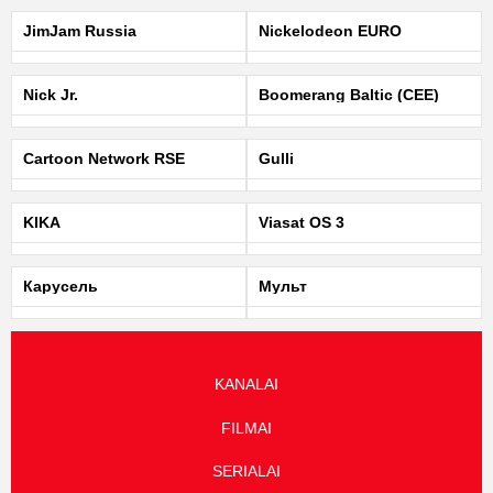
JimJam Russia
Nickelodeon EURO
Nick Jr.
Boomerang Baltic (CEE)
Cartoon Network RSE
Gulli
KIKA
Viasat OS 3
Карусель
Мульт
KANALAI
FILMAI
SERIALAI