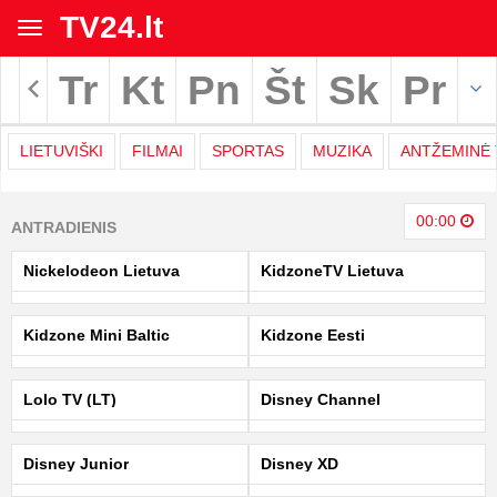
TV24.lt
Toggle
navigation
Tr
Kt
Pn
Št
Sk
Pr
Rodyti archyvą
LIETUVIŠKI
FILMAI
SPORTAS
MUZIKA
ANTŽEMINĖ 
TV
00:00
ANTRADIENIS
programa
Nickelodeon Lietuva
KidzoneTV Lietuva
|
Kidzone Mini Baltic
Kidzone Eesti
TV24.LT
Lolo TV (LT)
Disney Channel
Disney Junior
Disney XD