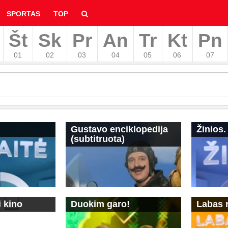
SPORTAS
TOP
Št
Sk
Pr
An
Tr
Kt
Pn
hyvą
01
02
03
04
05
06
07
Gustavo enciklopedija
Žinios.
(subtitruota)
i kino
Duokim garo!
Labas r