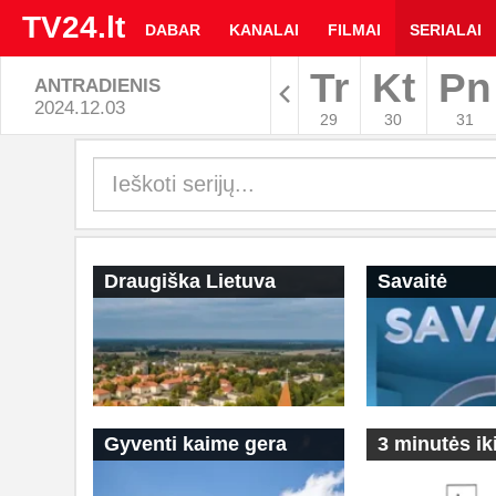
TV24.lt
DABAR
KANALAI
FILMAI
SERIALAI
Tr
Kt
Pn
ANTRADIENIS
Rodyti arc
2024.12.03
29
30
31
TV
programa
|
Draugiška Lietuva
Savaitė
TV24.LT
Gyventi kaime gera
3 minutės ik