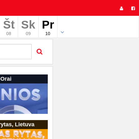
Št
Sk
Pr
08
09
10
 Orai
ytas, Lietuva