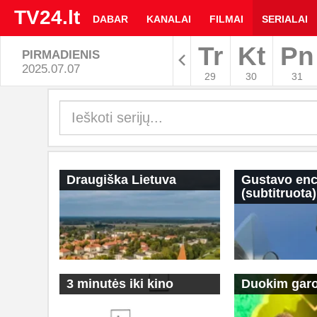
TV24.lt
DABAR
KANALAI
FILMAI
SERIALAI
Tr
Kt
Pn
PIRMADIENIS
Rodyti arc
2025.07.07
29
30
31
TV
programa
|
Draugiška Lietuva
Gustavo enc
TV24.LT
(subtitruota)
3 minutės iki kino
Duokim garo