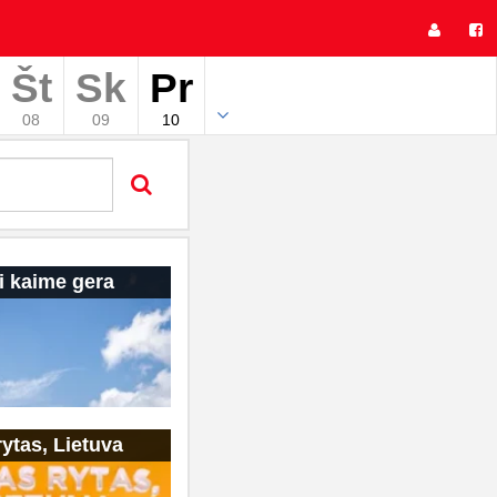
Št
Sk
Pr
08
09
10
i kaime gera
ytas, Lietuva