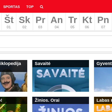
SPORTAS
TOP
Št
Sk
Pr
An
Tr
Kt
Pn
hyvą
01
02
03
04
05
06
07
iklopedija
Savaitė
Gyvent
!
Žinios. Orai
Labas r