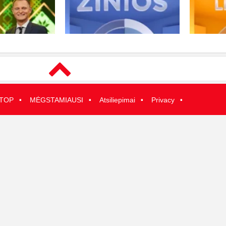
·
·
·
·
TOP
MĖGSTAMIAUSI
Atsiliepimai
Privacy