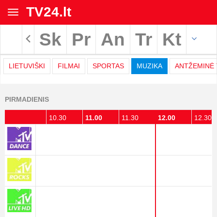
TV24.lt
Toggle
navigation
Sk
Pr
An
Tr
Kt
Rodyti archyvą
LIETUVIŠKI
FILMAI
SPORTAS
MUZIKA
ANTŽEMINĖ 
TV
PIRMADIENIS
programa
10.00
10.30
11.00
11.30
12.00
12.30
|
TV24.LT