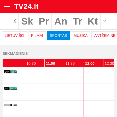
TV24.lt
Toggle
navigation
Sk
Pr
An
Tr
Kt
Rodyti archyvą
LIETUVIŠKI
FILMAI
SPORTAS
MUZIKA
ANTŽEMINĖ 
TV
SEKMADIENIS
programa
10.00
10.30
11.00
11.30
12.00
12.30
|
TV24.LT