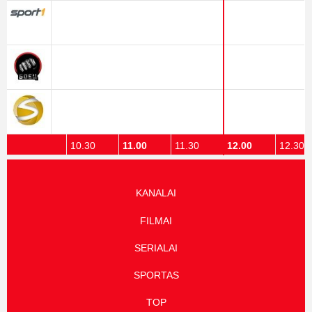
10.00
10.30
11.00
11.30
12.00
12.30
KANALAI
FILMAI
SERIALAI
SPORTAS
TOP