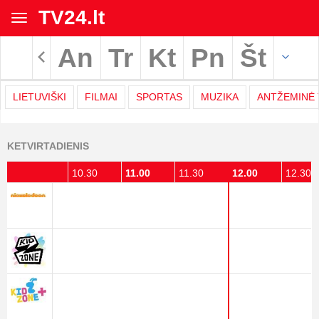
TV24.lt
Toggle
navigation
An
Tr
Kt
Pn
Št
Rodyti archyvą
LIETUVIŠKI
FILMAI
SPORTAS
MUZIKA
ANTŽEMINĖ 
TV
KETVIRTADIENIS
programa
10.00
10.30
11.00
11.30
12.00
12.30
|
TV24.LT